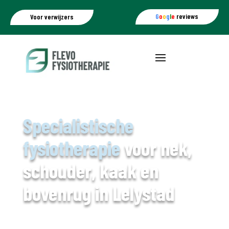
G
o
o
g
l
e
reviews
Voor verwijzers
Specialistische
fysiotherapie
voor nek,
schouder, kaak en
bovenrug in Lelystad