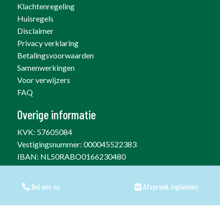
Klachtenregeling
Huisregels
Disclaimer
Privacy verklaring
Betalingsvoorwaarden
Samenwerkingen
Voor verwijzers
FAQ
Overige informatie
KVK: 57605084
Vestigingsnummer: 000045522383
IBAN:
NL50RABO0166230480
AGB: 04006353
Bel ons nu
Bel ons nu
Afspraak inplannen
Afspraak inplannen
Praktijkpromotie door
Medifactor
&
FysioFuture