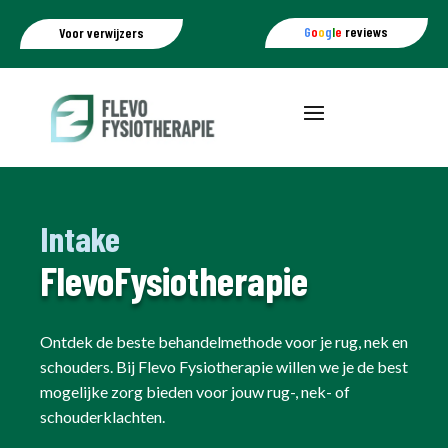
G
o
o
g
l
e
reviews
Voor verwijzers
Intake
FlevoFysiotherapie
Ontdek de beste behandelmethode voor je rug, nek en
schouders. Bij Flevo Fysiotherapie willen we je de best
mogelijke zorg bieden voor jouw rug-, nek- of
schouderklachten.