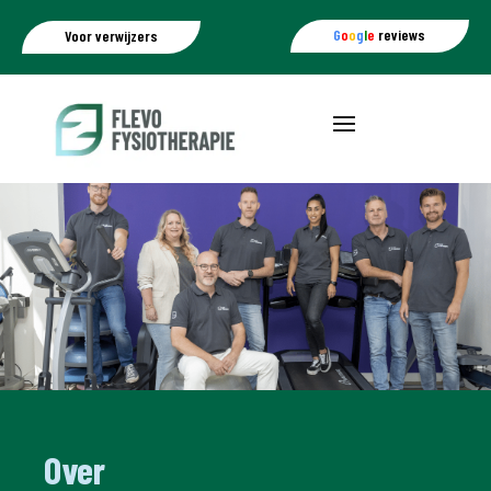
G
o
o
g
l
e
reviews
Voor verwijzers
Over