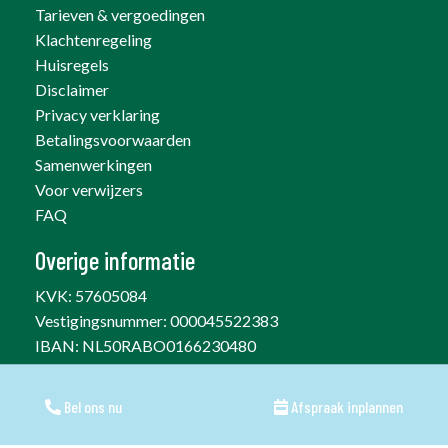
Tarieven & vergoedingen
Klachtenregeling
Huisregels
Disclaimer
Privacy verklaring
Betalingsvoorwaarden
Samenwerkingen
Voor verwijzers
FAQ
Overige informatie
KVK: 57605084
Vestigingsnummer: 000045522383
IBAN:
NL50RABO0166230480
AGB: 04006353
Bel ons nu
Bel ons nu
Afspraak inplannen
Afspraak inplannen