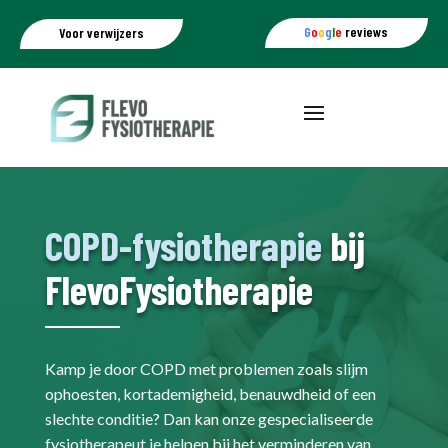
G
o
o
g
l
e
reviews
Voor verwijzers
COPD-fysiotherapie
bij
FlevoFysiotherapie
Kamp je door COPD met problemen zoals slijm
ophoesten, kortademigheid, benauwdheid of een
slechte conditie? Dan kan onze gespecialiseerde
fysiotherapeut je helpen bij het verminderen van