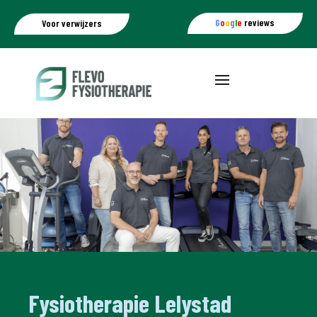
G
o
o
g
l
e
reviews
Voor verwijzers
Fysiotherapie Lelystad